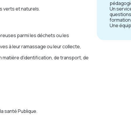
pédagogie
 verts et naturels.
Un servic
questions
formation
Une équip
reuses parmi les déchets ou les
ves à leur ramassage ou leur collecte,
matière d'identification, de transport, de
la santé Publique.