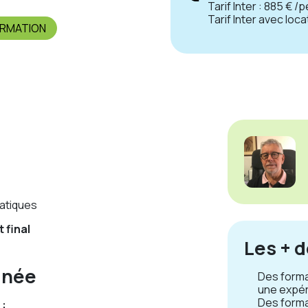
Tarif Inter : 885 € /
Tarif Inter avec loc
ORMATION
atiques
 final
Les + 
inée
Des forma
une expér
Des forma
 :