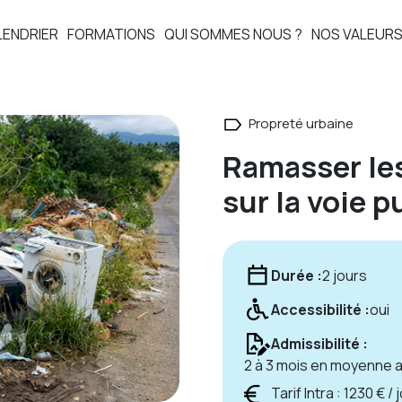
LENDRIER
FORMATIONS
QUI SOMMES NOUS ?
NOS VALEUR
Propreté urbaine
Ramasser le
sur la voie 
Durée :
2 jours
Accessibilité :
oui
Admissibilité :
2 à 3 mois en moyenne
Tarif Intra : 1230 € /