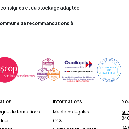
s consignes et du stockage adaptée
n commune de recommandations à
ation
Informations
No
ogue de formations
Mentions légales
307
840
drier
CGV
04 