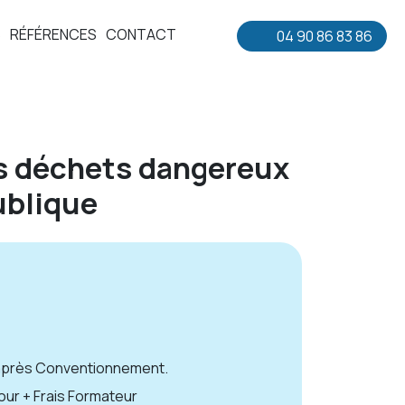
S
RÉFÉRENCES
CONTACT
04 90 86 83 86
s déchets dangereux
publique
 après Conventionnement.
 jour + Frais Formateur