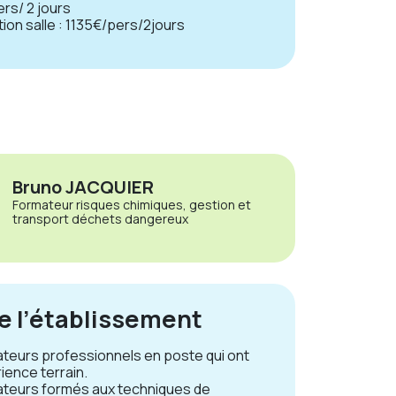
pers/ 2 jours
ation salle : 1135€/pers/2jours
Bruno JACQUIER
Formateur risques chimiques, gestion et
transport déchets dangereux
de l’établissement
teurs professionnels en poste qui ont
ience terrain.
teurs formés aux techniques de